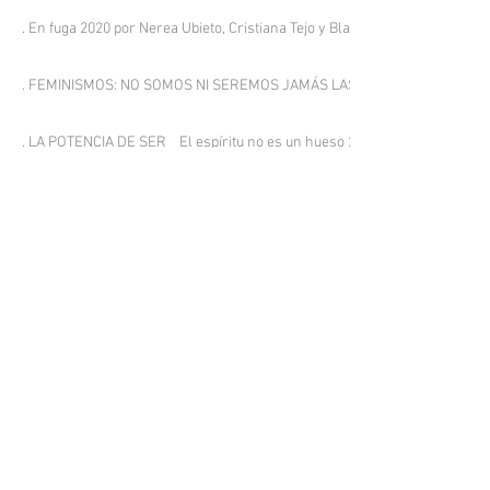
. En fuga 2020 por Nerea Ubieto, Cristiana Tejo y Blanca De La Torre
. FEMINISMOS: NO SOMOS NI SEREMOS JAMÁS LAS HIJAS DE BERNARDA A
. LA POTENCIA DE SER _ El espíritu no es un hueso 2018 por Nerea Ubieto
. EL IN (GESTO) _ In: [gestus] 2016 por Adonay Bermudez
. HACIA UNA GEOMETRÍA TRANSDIMENSIONAL? _ In: [gestus] 2016 por Er
. AD INTUS, EL ESPACIO QUE HABITAMOS 2015 por Bea Padrón & Israel R
. THE FEATHER CUBE _ Ad Intus, el espacio que habitamos 2015 por Kum
. BLANCO SOBRE BLANCO _ Aliento Vital 2014 por Alejandro Gopar
. BLANCO SOBRE BLANCO _ Neidan (alquimia Interna) 2014 por Alejandro