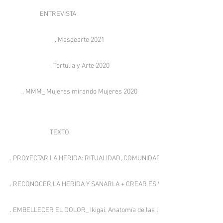
ENTREVISTA
. Masdearte 2021
. Tertulia y Arte 2020
. MMM_ Mujeres mirando Mujeres 2020
TEXTO
. PROYECTAR LA HERIDA: RITUALIDAD, COMUNIDAD Y MEMORIA _ GEN´80 
. RECONOCER LA HERIDA Y SANARLA + CREAR ES VIVIR DOS VECES _ Pri
. EMBELLECER EL DOLOR_ Ikigai. Anatomía de las luciérnagas 2021 por 