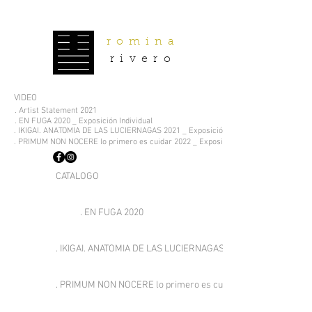
romina
rivero
VIDEO
. Artist Statement 2021
. EN FUGA 2020 _ Exposición Individual
. IKIGAI. ANATOMIA DE LAS LUCIERNAGAS 2021 _ Exposición Individual
. PRIMUM NON NOCERE lo primero es cuidar 2022 _ Exposición Individual
CATALOGO
. EN FUGA 2020
. IKIGAI. ANATOMIA DE LAS LUCIERNAGAS 2021
. PRIMUM NON NOCERE lo primero es cuidar 2022