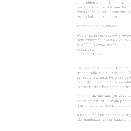
Un problema del arte de hoy es 
parte de su autor. Así pues las 
focalizar se da otro problema. El
oscuridad lo que seguramente hac
Ultima idea de la claridad
No hay en el imprecisión, ambigü
sino implacable exactitud en mov
Claridad extrema, perfecta e im
nosotros…
José Luis Brea
Las investigaciones de Romina Riv
trabaja todo huele a pócimas. Ca
sensaciones, hasta los leves dest
la artista parece estar suspendi
la apariencia cristalina de sus t
Y es que
Aliento Vital
(2014) no de
capaz de activar en cada perso
momento de consciencia que activ
Así es como funciona cada vesti
de manifestarnos con sutileza la 