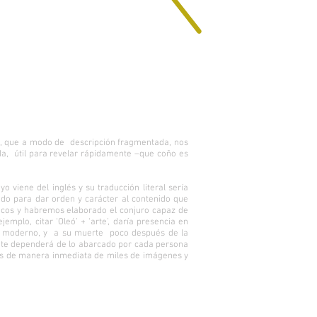
s, que a modo de descripción fragmentada, nos
da, útil para revelar rápidamente –que coño es
o viene del inglés y su traducción literal sería
cado para dar orden y carácter al contenido que
pocos y habremos elaborado el conjuro capaz de
mplo, citar ‘Oleó’ + ‘arte’, daría presencia en
rte moderno, y a su muerte poco después de la
ente dependerá de lo abarcado por cada persona
tes de manera inmediata de miles de imágenes y