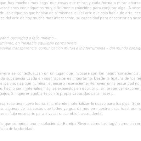
que hay muchos mas ‘tags’ que cosas que mirar, y cada forma a mirar abarca un
invocaciones con etiquetas muy difícilmente coinciden para conjurar algo. A vec
 de las etiquetas que hablan de si mismas, el del arte que solo habla de arte, p
e del arte de hoy mucho mas interesante, su capacidad para despertar en nosotr
edad, oscuridad o fallo mínimo –
imiento, en inestable equilibrio permanente.
pecable transparencia, comunicación mutua e ininterrumpida – del mundo consi
ero se contextualizan en un lugar que invocare con los ‘tags’; ‘consciencia’, ‘eq
da substancia usada en sus trabajos es importante. Desde la textura de los te
ellos visuales que iluminan el oscuro inconsciente. Remover en la oscuridad no e
do, hecho con materiales frágiles expuestos en equilibrio, sin pretender expone
rabajos. Sin querer agobiarte con tu propia capacidad para hacerlo.
sarrolla una nueva teoría, ni pretende materializar lo nuevo para tus ojos. Sin
na, algunas de las cosas que todos ya guardamos en nuestra oscuridad, aun 
e el flujo necesario para invocar un cambio trascendental.
gio que compone una instalación de Romina Rivero, como los ‘tags’, como un con
idea de la claridad.