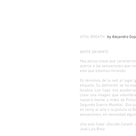
VITAL BREATH
by Alejandro Go
WHITE ON WHITE
Hay pocas cosas que caracterice
acerca a las sensaciones que ro
esto que estamos mirando-
En términos de la red, el lugar g
etiqueta. Su definición se ha ex
localiza. Los ‘tags’ nos ayudan
crear una imagen que vislumbre a
nuestra mente a miles de Pintu
Segunda Guerra Mundial. Dos pal
en torno al arte o la pintura a
sensaciones, sin necesidad algun
Una sola frase –Escribe Canetti- 
José Luis Brea