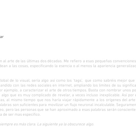
par
n al arte de las últimas dos décadas. Me refiero a esas pequeñas convencione
dean a las cosas, especificando la esencia o al menos la apariencia generaliza
lobal de lo visual, sería algo así como los ‘tags’, que como sabréis mejor que y
pandido con las redes sociales en internet, ampliando los limites de su signifi
 por ejemplo, a caracterizar el arte de otros tiempos. Basta con nombrar unos 
lgo que es muy complicado de revelar, a veces incluso inexplicable. Así por eje
ras, al mismo tiempo que nos haría viajar rápidamente a los orígenes del a
abras son suficientes para movilizar un flujo neuronal incalculable. Seguram
l Óleo, pero las personas que se han aproximado a esas palabras serán conscien
a de ser mas especifico.
siempre es más clara. La siguiente ya la obscurece algo.