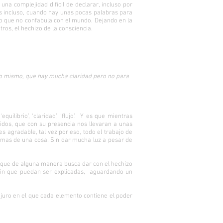
a complejidad difícil de declarar, incluso por
es incluso, cuando hay unas pocas palabras para
ero que no confabula con el mundo. Dejando en la
os, el hechizo de la consciencia.
go mismo, que hay mucha claridad pero no para
uilibrio’, ‘claridad’, ‘flujo’. Y es que mientras
jidos, que con su presencia nos llevaran a unas
s agradable, tal vez por eso, todo el trabajo de
r mas de una cosa. Sin dar mucha luz a pesar de
o que de alguna manera busca dar con el hechizo
sin que puedan ser explicadas, aguardando un
juro en el que cada elemento contiene el poder